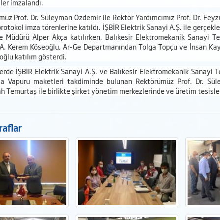
ler imzalandı.
üz Prof. Dr. Süleyman Özdemir ile Rektör Yardımcımız Prof. Dr. Feyzu
rotokol imza törenlerine katıldı. İŞBİR Elektrik Sanayi A.Ş. ile gerçe
e Müdürü Alper Akça katılırken, Balıkesir Elektromekanik Sanayi Tes
A. Kerem Köseoğlu, Ar-Ge Departmanından Tolga Topçu ve İnsan Kay
ğlu katılım gösterdi.
erde İŞBİR Elektrik Sanayi A.Ş. ve Balıkesir Elektromekanik Sanayi Te
a Vapuru maketleri takdiminde bulunan Rektörümüz Prof. Dr. Süle
h Temurtaş ile birlikte şirket yönetim merkezlerinde ve üretim tesisl
aflar