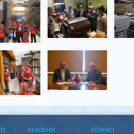
İZ
AKADEMİK
ÖĞRENCİ