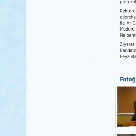
protokol
Rektörüm
ederek p
ile Ar-G
Müdürü 
Nalbanto
Ziyaretl
Bandırm
Feyzulla
Fotoğr