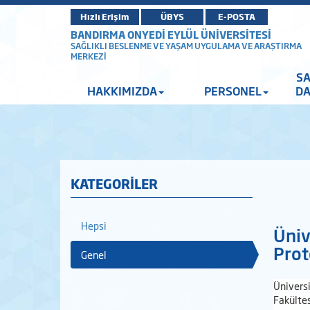
Hızlı Erişim
ÜBYS
E-POSTA
BANDIRMA ONYEDİ EYLÜL ÜNİVERSİTESİ
SAĞLIKLI BESLENME VE YAŞAM UYGULAMA VE ARAŞTIRMA
MERKEZİ
SA
HAKKIMIZDA
PERSONEL
DA
KATEGORİLER
Hepsi
Üniv
Prot
Genel
Üniversi
Fakülte