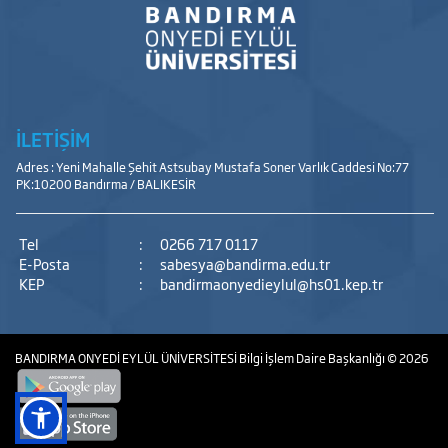
İLETİŞİM
Adres : Yeni Mahalle Şehit Astsubay Mustafa Soner Varlık Caddesi No:77
PK:10200 Bandırma / BALIKESİR
Tel
:
0266 717 0117
E-Posta
:
sabesya@bandirma.edu.tr
KEP
:
bandirmaonyedieylul@hs01.kep.tr
BANDIRMA ONYEDİ EYLÜL ÜNİVERSİTESİ
Bilgi İşlem Daire Başkanlığı
© 2026