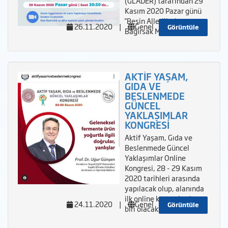
(GLADER) tarafından 29
Kasım 2020 Pazar günü
''Besin Allerjileri ve
26.11.2020
|
Genel
Görüntüle
Bağırsak Mikrobiyotası'' h
AKTİF YAŞAM,
GIDA VE
BESLENMEDE
GÜNCEL
YAKLAŞIMLAR
KONGRESİ
Aktif Yaşam, Gıda ve
Beslenmede Güncel
Yaklaşımlar Online
Kongresi, 28 - 29 Kasım
2020 tarihleri arasında
yapılacak olup, alanında
ilk online kongrelerden
24.11.2020
|
Genel
Görüntüle
biri olacaktır. Kong