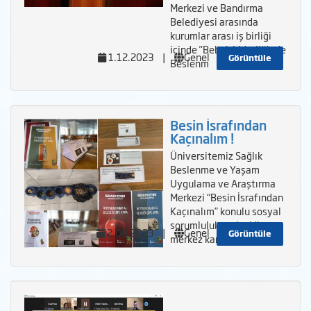
Merkezi ve Bandırma
Belediyesi arasında
kurumlar arası iş birliği
içinde "Bebek Liderliğinde
1.12.2023
|
Genel
Görüntüle
Beslenm
Besin İsrafından
Kaçınalım !
Üniversitemiz Sağlık
Beslenme ve Yaşam
Uygulama ve Araştırma
Merkezi “Besin İsrafından
Kaçınalım” konulu sosyal
sorumluluk projesi ile
2.08.2023
|
Genel
Görüntüle
merkez kampü