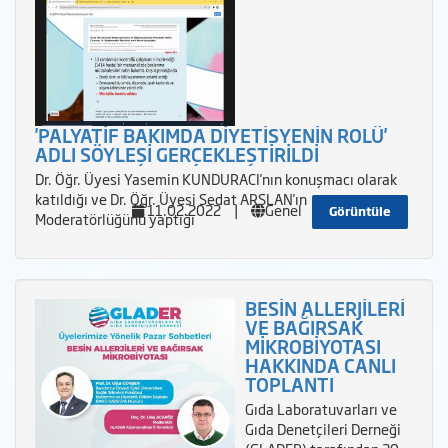
'PALYATİF BAKIMDA DİYETİSYENİN ROLÜ'
ADLI SÖYLEŞİ GERÇEKLEŞTİRİLDİ
Dr. Öğr. Üyesi Yasemin KUNDURACI'nın konuşmacı olarak
katıldığı ve Dr. Öğr. Üyesi Sedat ARSLAN'ın
11.02.2022
|
Genel
Görüntüle
Moderatörlüğünü yaptığı
BESİN ALLERJİLERİ
VE BAĞIRSAK
MİKROBİYOTASI
HAKKINDA CANLI
TOPLANTI
Gıda Laboratuvarları ve
Gıda Denetçileri Derneği