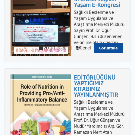
Yaşam E-Kongresi
Sağlıklı Beslenme ve
Yaşam Uygulama ve
Araştırma Merkezi Müdürü
Sayın Prof. Dr. Uğur
Günşen, 9.su düzenlenen
ve online olarak gerçekl
20.10.2020
|
Genel
Görüntüle
EDİTÖRLÜĞÜNÜ
YAPTIĞIMIZ
KİTABIMIZ
YAYINLANMIŞTIR
Sağıklı Beslenme ve
Yaşam Uygulama ve
Araştırma Merkezi Müdürü
Prof. Dr. Uğur Günşen ve
Müdür Yardımcısı Arş. Gör.
Ramazan Mert Atan