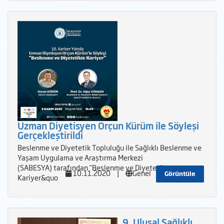
Uzman Diyetisyen Orçun Kürüm ile Söyleşi
Gerçekleştirildi
Beslenme ve Diyetetik Topluluğu ile Sağlıklı Beslenme ve
Yaşam Uygulama ve Araştırma Merkezi
(SABESYA) tarafından "Beslenme ve Diyetetikte
10.11.2020
|
Genel
Görüntüle
Kariyer&quo
9. Ulusal Sağlıklı