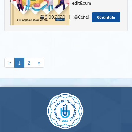
edit&oum
9.09.2020
|
Genel
Görüntüle
«
1
2
»