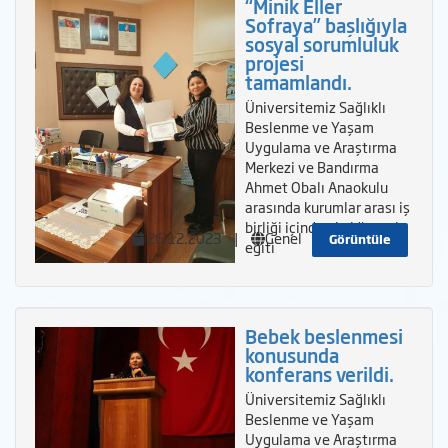
“Minik Eller
Sofraya” başlığıyla
sosyal sorumluluk
projesi
tamamlandı.
Üniversitemiz Sağlıklı
Beslenme ve Yaşam
Uygulama ve Araştırma
Merkezi ve Bandırma
Ahmet Obalı Anaokulu
arasında kurumlar arası iş
birliği içinde okul öncesi
26.12.2023
|
Genel
Görüntüle
eğiti
Bebek beslenmesi
konusunda
konferans verildi.
Üniversitemiz Sağlıklı
Beslenme ve Yaşam
Uygulama ve Araştırma