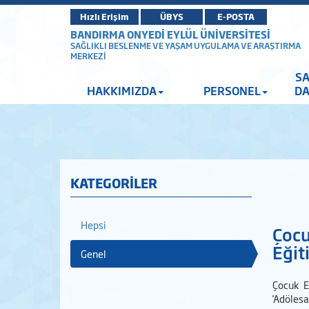
Hızlı Erişim
ÜBYS
E-POSTA
BANDIRMA ONYEDİ EYLÜL ÜNİVERSİTESİ
SAĞLIKLI BESLENME VE YAŞAM UYGULAMA VE ARAŞTIRMA
MERKEZİ
SA
HAKKIMIZDA
PERSONEL
DA
KATEGORİLER
Hepsi
Çocu
Eğit
Genel
Çocuk E
'Adölesa