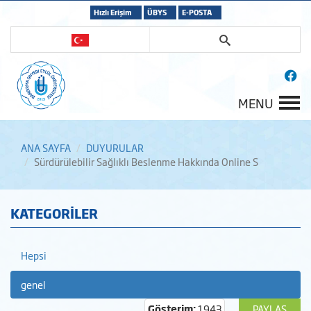
Hızlı Erişim
ÜBYS
E-POSTA
MENU
ANA SAYFA
DUYURULAR
Sürdürülebilir Sağlıklı Beslenme Hakkında Online S
KATEGORİLER
Hepsi
genel
Gösterim:
1943
PAYLAŞ