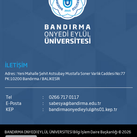
İLETİŞİM
Adres : Yeni Mahalle Şehit Astsubay Mustafa Soner Varlık Caddesi No:77
PK:10200 Bandırma / BALIKESİR
Tel
:
0266 717 0117
E-Posta
:
sabesya@bandirma.edu.tr
KEP
:
bandirmaonyedieylul@hs01.kep.tr
BANDIRMA ONYEDİ EYLÜL ÜNİVERSİTESİ
Bilgi İşlem Daire Başkanlığı
© 2026