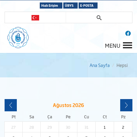
Hızlı Erişim
ÜBYS
E-POSTA
MENU
Ana Sayfa
Hepsi
Ağustos
2026
Pt
Sa
Ça
Pe
Cu
Ct
Pz
27
28
29
30
31
1
2