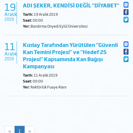
19
ADI ŞEKER, KENDİSİ DEĞİL ''DİYABET''
Aralık
Tarih:
19 Aralık 2019
2019
Saat:
00:00
Yer:
Bandırma Onyedi Eylül Üniversitesi
11
Kızılay Tarafından Yürütülen "Güvenli
Kan Temini Projesi" ve "Hedef 25
Aralık
Projesi" Kapsamında Kan Bağışı
2019
Kampanyası
Tarih:
11 Aralık 2019
Saat:
00:00
Yer:
Rektörlük Fuaye Alanı
«
1
»