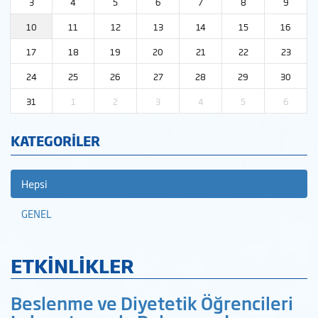
3
4
5
6
7
8
9
10
11
12
13
14
15
16
17
18
19
20
21
22
23
24
25
26
27
28
29
30
31
1
2
3
4
5
6
KATEGORİLER
Hepsi
GENEL
ETKİNLİKLER
Beslenme ve Diyetetik Öğrencileri